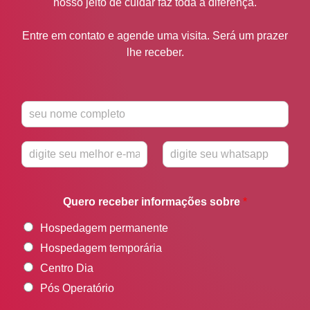
nosso jeito de cuidar faz toda a diferença.
Entre em contato e agende uma visita. Será um prazer
lhe receber.
N
o
m
E
W
e
-
h
*
m
a
Quero receber informações sobre
*
a
t
i
s
Hospedagem permanente
l
a
*
p
Hospedagem temporária
p
Centro Dia
*
Pós Operatório