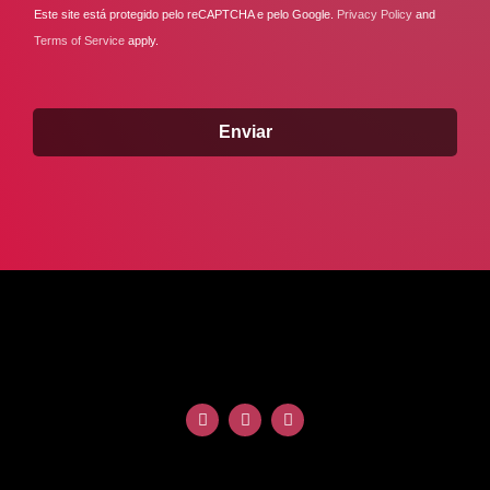
Este site está protegido pelo reCAPTCHA e pelo Google.
Privacy Policy
and
Terms of Service
apply.
Enviar