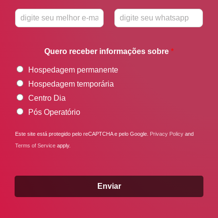
o
m
E
W
e
-
h
*
m
a
Quero receber informações sobre
*
a
t
i
s
Hospedagem permanente
l
a
*
p
Hospedagem temporária
p
Centro Dia
*
Pós Operatório
Este site está protegido pelo reCAPTCHA e pelo Google.
Privacy Policy
and
Terms of Service
apply.
Enviar