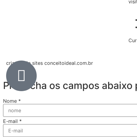
visi
Cur
criação de sites conceitoideal.com.br
Preencha os campos abaixo p
Nome
*
E-mail
*