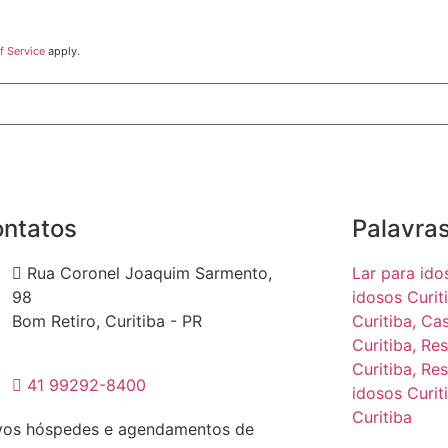
f Service
apply.
ntatos
Palavra
Rua Coronel Joaquim Sarmento,
Lar para ido
98
idosos Curit
Bom Retiro, Curitiba - PR
Curitiba,
Cas
Curitiba,
Res
Curitiba,
Res
41 99292-8400
idosos Curit
Curitiba
os hóspedes e agendamentos de