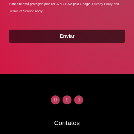
Este site está protegido pelo reCAPTCHA e pelo Google.
Privacy Policy
and
Terms of Service
apply.
Enviar
Contatos