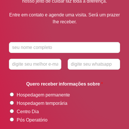
nosso jeito de cuidar faz toda a diferença.
Entre em contato e agende uma visita. Será um prazer
lhe receber.
N
o
m
E
W
e
-
h
*
m
a
Quero receber informações sobre
*
a
t
i
s
Hospedagem permanente
l
a
*
p
Hospedagem temporária
p
Centro Dia
*
Pós Operatório