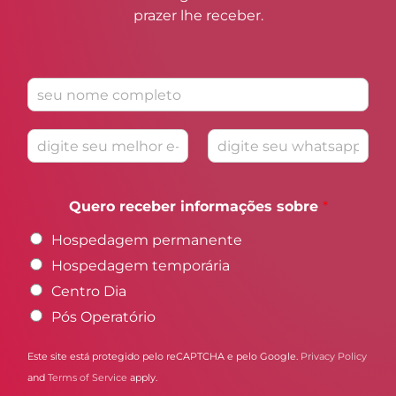
prazer lhe receber.
N
o
m
E
W
e
-
h
*
m
a
Quero receber informações sobre
*
a
t
i
s
Hospedagem permanente
l
a
*
p
Hospedagem temporária
p
Centro Dia
*
Pós Operatório
Este site está protegido pelo reCAPTCHA e pelo Google.
Privacy Policy
and
Terms of Service
apply.