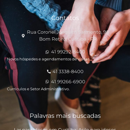
Contatos
Rua Coronel Joaquim Sarmento, 98
Bom Retiro, Curitiba - PR
41 99292-8400
Novos hóspedes e agendamentos de visitas.
41 3338-8400
41 99266-6900
Currículos e Setor Administrativo.
Palavras mais buscadas
Lar para idosos em Curitiba,
Asilo para idosos