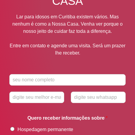
CASA
Lar para idosos em Curitiba existem vários. Mas
nenhum é como a Nossa Casa. Venha ver porque o
nosso jeito de cuidar faz toda a diferença.
Entre em contato e agende uma visita. Será um prazer
lhe receber.
N
o
m
E
W
e
-
h
*
m
a
Quero receber informações sobre
*
a
t
i
s
Hospedagem permanente
l
a