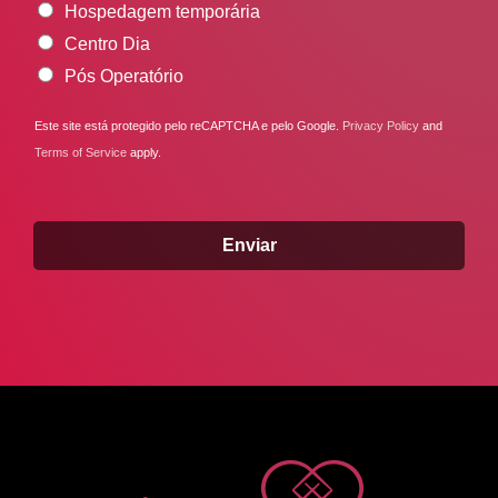
*
p
Hospedagem temporária
p
Centro Dia
*
Pós Operatório
Este site está protegido pelo reCAPTCHA e pelo Google.
Privacy Policy
and
Terms of Service
apply.
Enviar