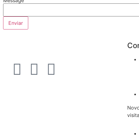
Message
Enviar
Co
Novo
visit