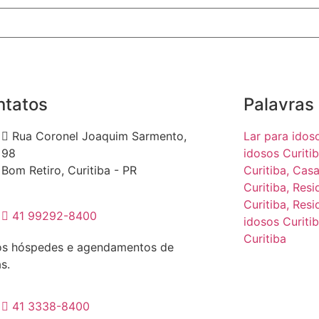
ntatos
Palavras
Rua Coronel Joaquim Sarmento,
Lar para idos
98
idosos Curitib
Bom Retiro, Curitiba - PR
Curitiba,
Casa
Curitiba,
Resi
Curitiba,
Resi
41 99292-8400
idosos Curitib
Curitiba
s hóspedes e agendamentos de
as.
41 3338-8400